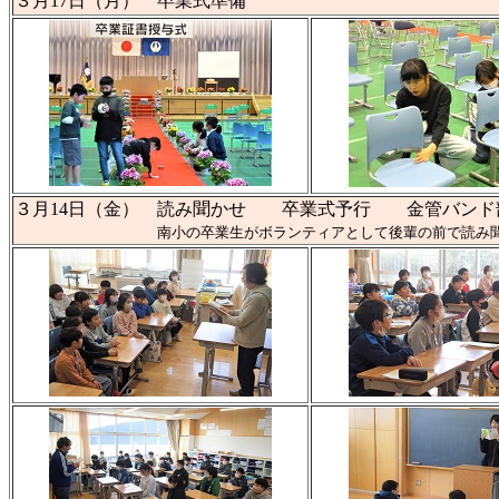
３月17日（月） 卒業式準備
３月14日（金） 読み聞かせ 卒業式予行 金管バンド
南小の卒業生がボランティアとして後輩の前で読み