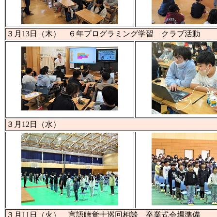
３月13日（木） ６年プログラミング学習 クラブ活動
３月12日（水）
３月11日（火） 言語聴覚士巡回相談 卒業式会場準備